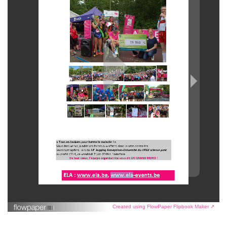
Created using FlowPaper Flipbook Maker ↗