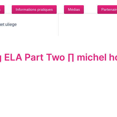
s
Informations pratiques
Médias
Partenair
et uliege
 ELA Part Two ∏ michel ho