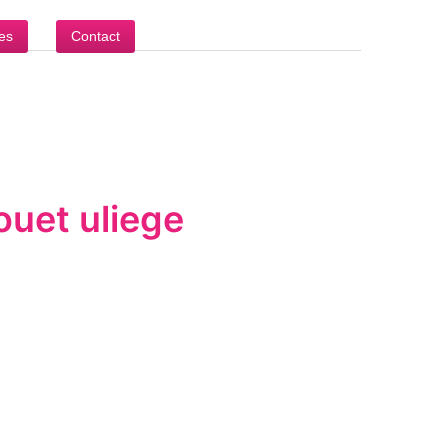
es
Contact
uet uliege