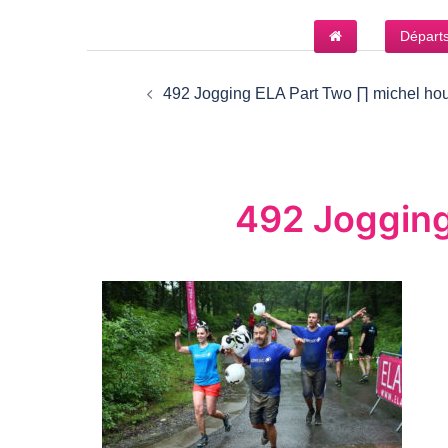
Aller
Départ
au
Navigation
contenu
d’article
492 Jogging ELA Part Two ∏ michel hou
492 Jogging