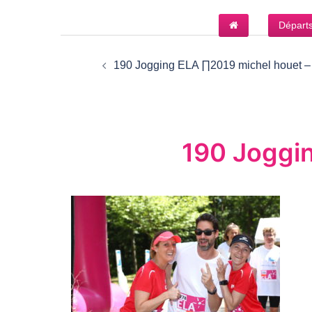
Aller
Départ
au
Navigation
contenu
d’article
190 Jogging ELA ∏2019 michel houet –
190 Joggin