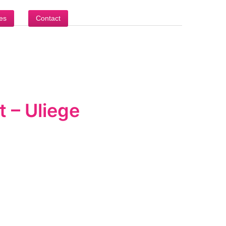
es
Contact
 – Uliege