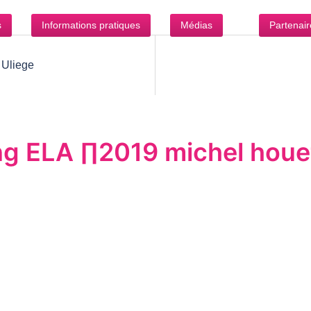
s
Informations pratiques
Médias
Partenair
 Uliege
g ELA ∏2019 michel houet